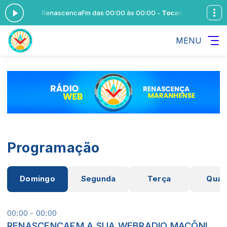
VOCÊ com RenascencaFm das 00:00 às 00:00 -
Tocando agora: Tra
MENU
Programação
Domingo
Segunda
Terça
Quar
00:00 - 00:00
RENASCENCAFM A SUA WEBRADIO MAÇÔNICA SEMPRE MAIS PERTO DE VOCÊ