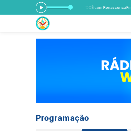
DIO MAÇÔNICA SEMPRE MAIS PERTO DE VOCÊ com RenascencaFm das 
Programação