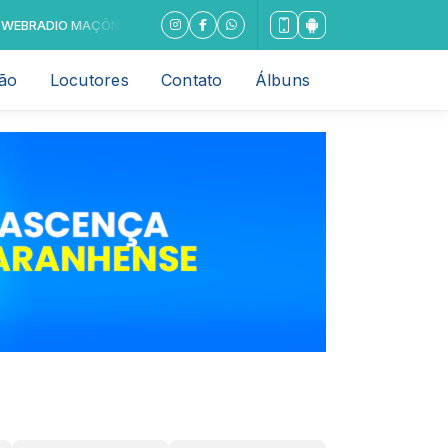
RADIO MAÇÔNICA SEMPRE MAIS PERTO DE VOCÊ com RenascencaFm da
ão
Locutores
Contato
Álbuns